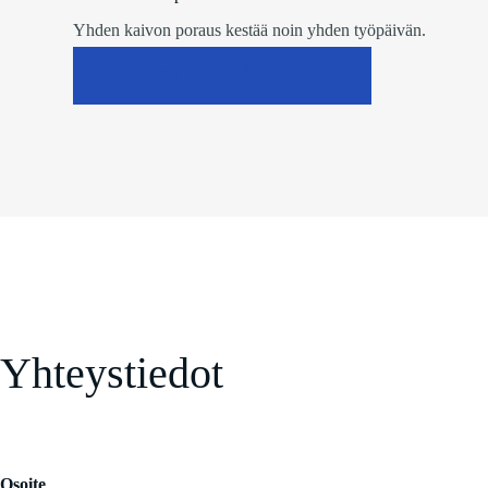
Yhden kaivon poraus kestää noin yhden työpäivän.
HALUATKO LISÄTIETOJA?
Yhteystiedot
Osoite