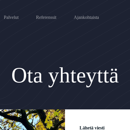
Palvelut
Referenssit
Ajankohtaista
Ota yhteyttä
Lähetä viesti