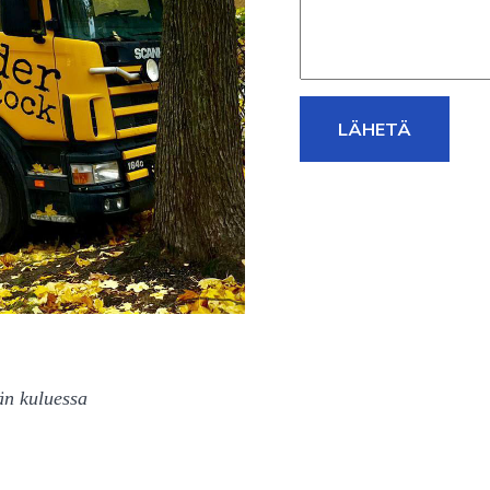
LÄHETÄ
än kuluessa