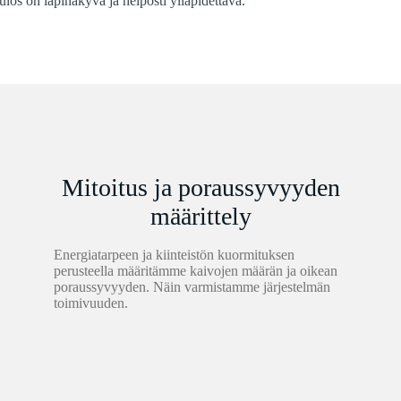
los on läpinäkyvä ja helposti ylläpidettävä.
Mitoitus ja poraussyvyyden
määrittely
Energiatarpeen ja kiinteistön kuormituksen
perusteella määritämme kaivojen määrän ja oikean
poraussyvyyden. Näin varmistamme järjestelmän
toimivuuden.