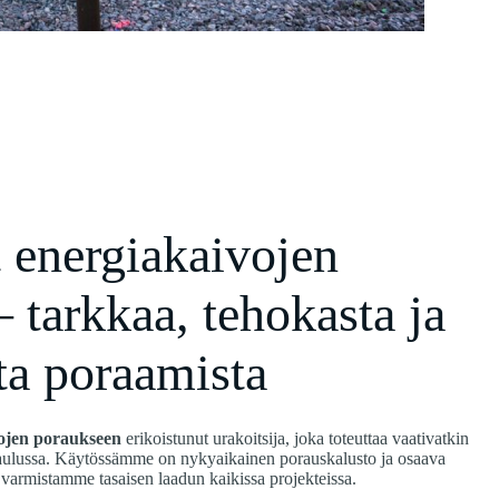
 energiakaivojen
– tarkkaa, tehokasta ja
sta poraamista
ojen poraukseen
erikoistunut urakoitsija, joka toteuttaa vaativatkin
kataulussa. Käytössämme on nykyaikainen porauskalusto ja osaava
a varmistamme tasaisen laadun kaikissa projekteissa.