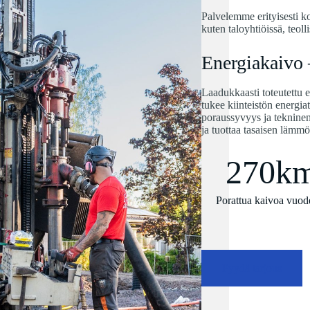
Palvelemme erityisesti ko
kuten taloyhtiöissä, teolli
Energiakaivo –
Laadukkaasti toteutettu 
tukee kiinteistön energi
poraussyvyys ja tekninen 
ja tuottaa tasaisen lämmö
270k
Porattua kaivoa vuod
Pyydä tarjous