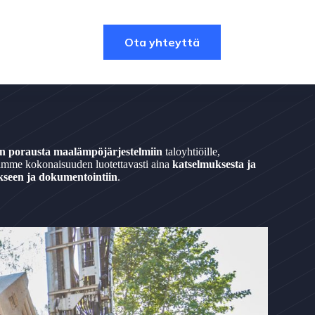
Ota yhteyttä
en porausta maalämpöjärjestelmiin
taloyhtiöille,
mitamme kokonaisuuden luotettavasti aina
katselmuksesta ja
kseen ja dokumentointiin
.