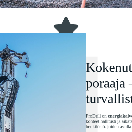
Kokenut
poraaja 
turvalli
ProDrill on
energiakaiv
kohteet hallitusti ja ai
henkilöstö. joiden avull