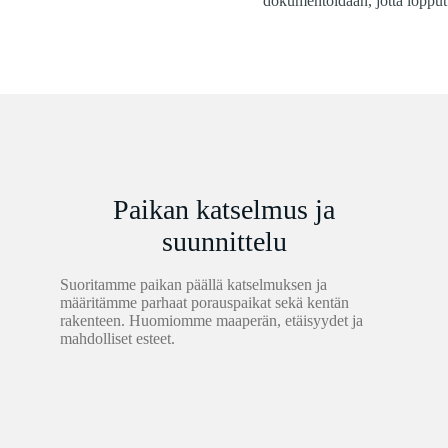
dokumentoidaan, jotta lopputu
Paikan katselmus ja
suunnittelu
Suoritamme paikan päällä katselmuksen ja
määritämme parhaat porauspaikat sekä kentän
rakenteen. Huomiomme maaperän, etäisyydet ja
mahdolliset esteet.