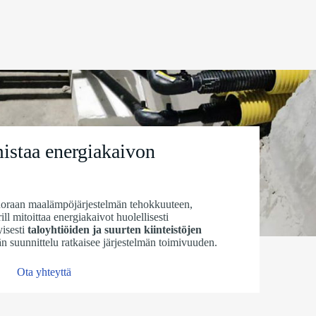
istaa energiakaivon
suoraan maalämpöjärjestelmän tehokkuuteen,
ll mitoittaa energiakaivot huolellisesti
isesti
taloyhtiöiden ja suurten kiinteistöjen
n suunnittelu ratkaisee järjestelmän toimivuuden.
Ota yhteyttä