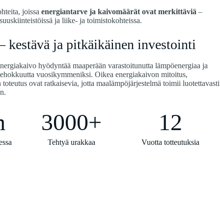
hteita, joissa
energiantarve ja kaivomäärät ovat merkittäviä
–
suuskiinteistöissä ja liike- ja toimistokohteissa.
 kestävä ja pitkäikäinen investointi
energiakaivo hyödyntää maaperään varastoitunutta lämpöenergiaa ja
atehokkuutta vuosikymmeniksi. Oikea energiakaivon mitoitus,
toteutus ovat ratkaisevia, jotta maalämpöjärjestelmä toimii luotettavasti
n.
m
3000+
12
essa
Tehtyä urakkaa
Vuotta totteutuksia