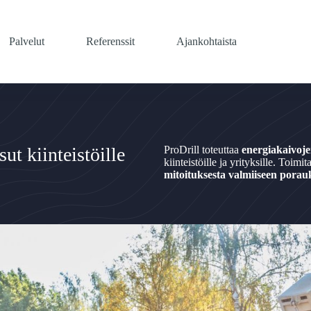
Palvelut
Referenssit
Ajankohtaista
ut kiinteistöille
ProDrill toteuttaa
energiakaivoj
kiinteistöille ja yrityksille. Toi
mitoituksesta valmiiseen porau