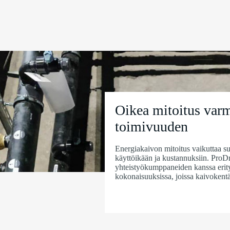
Oikea mitoitus varm
toimivuuden
Energiakaivon mitoitus vaikuttaa 
käyttöikään ja kustannuksiin. ProDri
yhteistyökumppaneiden kanssa erity
kokonaisuuksissa, joissa kaivokentä