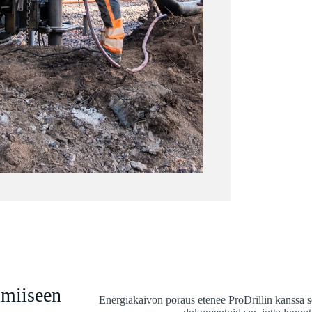
lmiiseen
Energiakaivon poraus etenee ProDrillin kanssa se