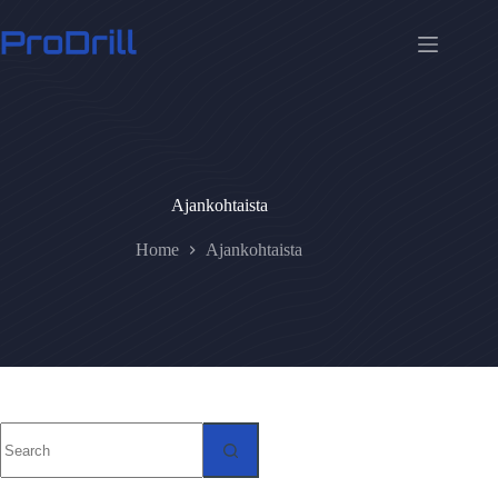
Skip
to
content
Ajankohtaista
Home
Ajankohtaista
No
results